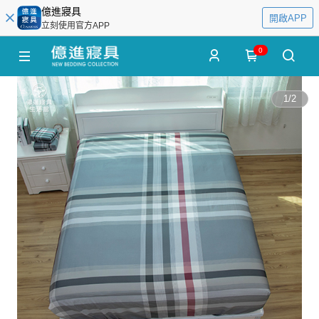
億進寢具
開啟APP
立刻使用官方APP
0
1
/
2