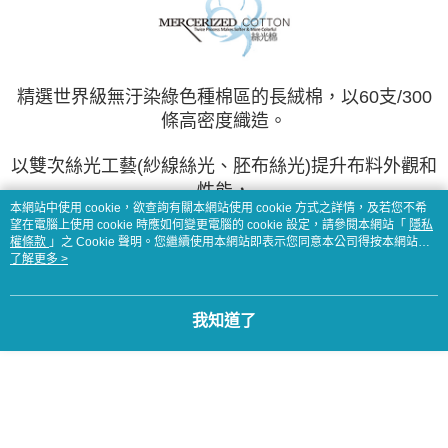
精選世界級無汙染綠色種棉區的長絨棉，以60支/300
條高密度織造。
以雙次絲光工藝(紗線絲光、胚布絲光)提升布料外觀和
性能，
本網站中使用 cookie，欲查詢有關本網站使用 cookie 方式之詳情，及若您不希
望在電腦上使用 cookie 時應如何變更電腦的 cookie 設定，請參閱本網站「
隱私
雙絲光比單絲光色澤更加亮麗、飽滿，布料強度提升
權條款
」之 Cookie 聲明。您繼續使用本網站即表示您同意本公司得按本網站使
20%，縮水率也大大降低。
用條款之 Cookie 聲明使用 cookie。
了解更多 >
我知道了