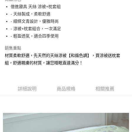
6 期 0 利率 每期
NT$330
21家銀行
合作金庫商業銀行
第一商業銀行
億進寢具 天絲 涼被+枕套組
華南商業銀行
彰化商業銀行
合作金庫商業銀行
第一商業銀行
LINE Pay
- 天絲製成，柔軟舒適
上海商業儲蓄銀行
台北富邦商業銀行
華南商業銀行
彰化商業銀行
國泰世華商業銀行
兆豐國際商業銀行
- 細條文青設計，優雅時尚
Apple Pay
上海商業儲蓄銀行
台北富邦商業銀行
臺灣中小企業銀行
台中商業銀行
- 涼被+枕套組合，一次滿足
國泰世華商業銀行
兆豐國際商業銀行
匯豐（台灣）商業銀行
華泰商業銀行
悠遊付
臺灣中小企業銀行
台中商業銀行
- 輕盈透氣，適合四季使用
聯邦商業銀行
遠東國際商業銀行
匯豐（台灣）商業銀行
華泰商業銀行
Google Pay
元大商業銀行
永豐商業銀行
銷售重點
聯邦商業銀行
遠東國際商業銀行
玉山商業銀行
星展（台灣）商業銀行
元大商業銀行
永豐商業銀行
材質柔軟舒適，先天然的天絲涼被【和諧色調】，買涼被送枕套
ATM付款
台新國際商業銀行
中國信託商業銀行
玉山商業銀行
星展（台灣）商業銀行
組，舒適親膚的材質，讓您睡眠直達滿分！
台灣樂天信用卡公司
台新國際商業銀行
中國信託商業銀行
運送方式
台灣樂天信用卡公司
非床墊商品，一般宅配
每筆NT$150，滿NT$2,000(含以上)免運費
詳細說明
商品規格
相關推薦
付款後門市自取(待系統通知後才可取貨)
每筆NT$150，滿NT$1,399(含以上)免運費