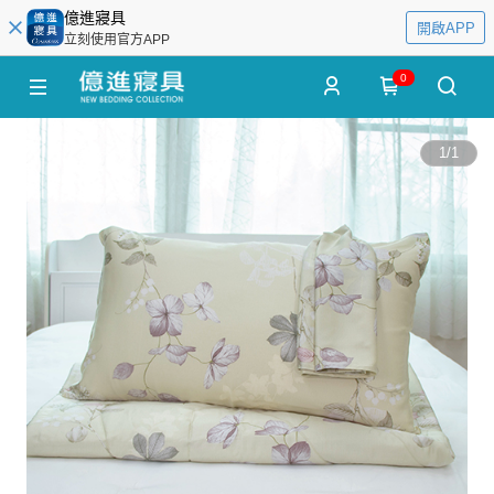
億進寢具
開啟APP
立刻使用官方APP
0
1
/
1