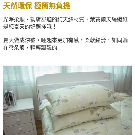
天然環保 極簡無負擔
光澤柔順、親膚舒適的純天絲材質，萊賽爾天絲纖維
是您夏天的好選擇哦！
夏天做成涼被，睡起來更加有感，柔軟絲滑，如同躺
在雲朵般，
輕輕飄飄的！