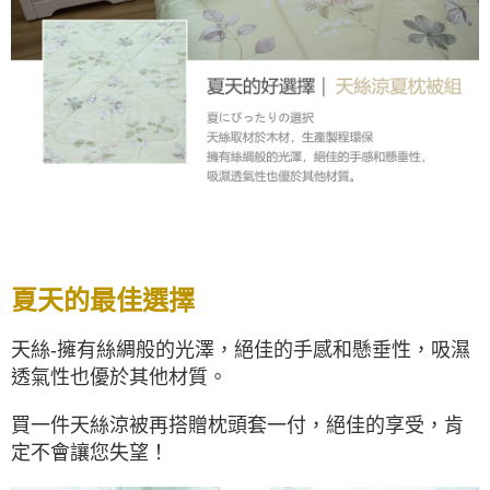
夏天的最佳選擇
天絲-擁有絲綢般的光澤，絕佳的手感和懸垂性，吸濕
透氣性也優於其他材質。
買一件天絲涼被再搭贈枕頭套一付，絕佳的享受，肯
定不會讓您失望！