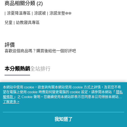
商品相關分類 (2)
| 涼夏降溫專區 | 涼感被 | 涼感坐墊❄️❄️
兒童 | 幼教寢具專區
評價
喜歡這個商品嗎？購買後給他一個好評吧
本分類熱銷
全站排行
本網站中使用 cookie，欲查詢有關本網站使用 cookie 方式之詳情，及若您不希
熱門標籤
望在電腦上使用 cookie 時應如何變更電腦的 cookie 設定，請參閱本網站「
隱私
權條款
」之 Cookie 聲明。您繼續使用本網站即表示您同意本公司得按本網站使
用條款之 Cookie 聲明使用 cookie。
了解更多 >
我知道了