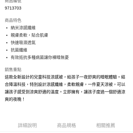
商品編號
信用卡分期付款
9713703
3 期 0 利率 每期
NT$393
21家銀行
商品特色
6 期 0 利率 每期
NT$196
21家銀行
合作金庫商業銀行
第一商業銀行
納米涼感纖維
華南商業銀行
彰化商業銀行
合作金庫商業銀行
第一商業銀行
LINE Pay
親膚柔軟，貼合肌膚
上海商業儲蓄銀行
台北富邦商業銀行
華南商業銀行
彰化商業銀行
國泰世華商業銀行
兆豐國際商業銀行
快速吸濕透氣
Apple Pay
上海商業儲蓄銀行
台北富邦商業銀行
臺灣中小企業銀行
台中商業銀行
抗菌纖維
國泰世華商業銀行
兆豐國際商業銀行
匯豐（台灣）商業銀行
華泰商業銀行
悠遊付
臺灣中小企業銀行
台中商業銀行
有效抵抗多種病菌讓你裸睡無憂
聯邦商業銀行
遠東國際商業銀行
匯豐（台灣）商業銀行
華泰商業銀行
Google Pay
元大商業銀行
永豐商業銀行
銷售重點
聯邦商業銀行
遠東國際商業銀行
玉山商業銀行
星展（台灣）商業銀行
元大商業銀行
永豐商業銀行
這款全新設計的兒童科技涼感被，給孩子一夜舒爽的睡眠體驗。結
ATM付款
台新國際商業銀行
中國信託商業銀行
玉山商業銀行
星展（台灣）商業銀行
合降溫科技，特別設計涼感纖維，柔軟親膚，一件夏天涼被，可以
台灣樂天信用卡公司
台新國際商業銀行
中國信託商業銀行
讓孩子感受到涼爽舒適的溫度。立即擁有，讓孩子度過一個舒適涼
運送方式
台灣樂天信用卡公司
爽的夜晚！
非床墊商品，一般宅配
每筆NT$150，滿NT$2,000(含以上)免運費
付款後門市自取(待系統通知後才可取貨)
詳細說明
商品規格
相關推薦
每筆NT$150，滿NT$1,399(含以上)免運費