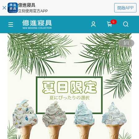
億進寢具
開啟APP
立刻使用官方APP
0
1
/
1