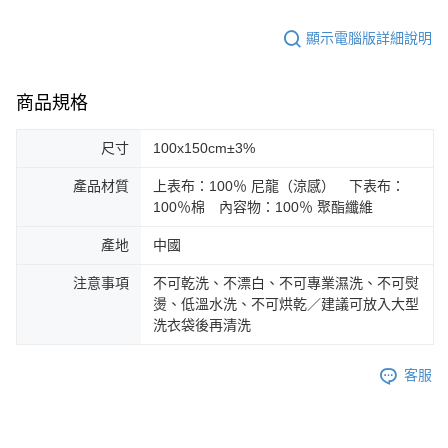
顯示電腦版詳細說明
商品規格
尺寸
100x150cm±3%
產品材質
上表布：100％ 尼龍（涼感） 下表布：
100％棉 內容物：100％ 聚酯纖維
產地
中國
注意事項
不可乾洗、不漂白、不可專業濕洗、不可熨
燙、低溫水洗、不可烘乾／建議可放入大型
洗衣袋後再清洗
客服