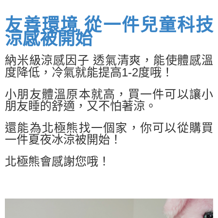
友善環境 從一件兒童科技
涼感被開始
納米級涼感因子 透氣清爽
，
能使體感溫
度降低，冷氣
就能提高1-2度哦！
小朋友體溫原本就高，買一件可以讓小
朋友睡的舒適，又不怕著涼。
還能為北極熊找一個家，你可以從購買
一件
夏夜冰涼被
開始！
北極熊會感謝您哦！