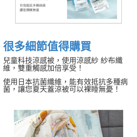
很多細節值得購買
兒童科技涼感被，使用涼感紗 紗布纖
維，雙重觸感加倍享受！
使用日本抗菌纖維，能有效抵抗多種病
菌，讓您夏天蓋涼被可以裸睡無憂！