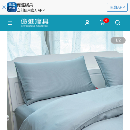
億進寢具
開啟APP
立刻使用官方APP
0
1
/
2