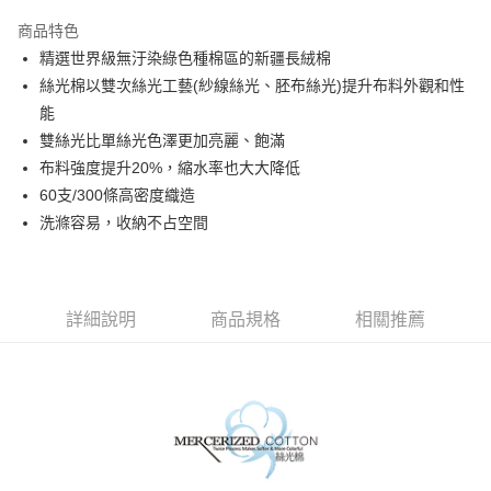
3 期 0 利率 每期
NT$260
21家銀行
商品特色
6 期 0 利率 每期
NT$130
21家銀行
合作金庫商業銀行
第一商業銀行
精選世界級無汙染綠色種棉區的新疆長絨棉
華南商業銀行
彰化商業銀行
合作金庫商業銀行
第一商業銀行
LINE Pay
絲光棉以雙次絲光工藝(紗線絲光、胚布絲光)提升布料外觀和性
上海商業儲蓄銀行
台北富邦商業銀行
華南商業銀行
彰化商業銀行
國泰世華商業銀行
兆豐國際商業銀行
能
Apple Pay
上海商業儲蓄銀行
台北富邦商業銀行
臺灣中小企業銀行
台中商業銀行
雙絲光比單絲光色澤更加亮麗、飽滿
國泰世華商業銀行
兆豐國際商業銀行
匯豐（台灣）商業銀行
華泰商業銀行
悠遊付
臺灣中小企業銀行
台中商業銀行
布料強度提升20%，縮水率也大大降低
聯邦商業銀行
遠東國際商業銀行
匯豐（台灣）商業銀行
華泰商業銀行
60支/300條高密度織造
Google Pay
元大商業銀行
永豐商業銀行
聯邦商業銀行
遠東國際商業銀行
洗滌容易，收納不占空間
玉山商業銀行
星展（台灣）商業銀行
元大商業銀行
永豐商業銀行
ATM付款
台新國際商業銀行
中國信託商業銀行
玉山商業銀行
星展（台灣）商業銀行
台灣樂天信用卡公司
台新國際商業銀行
中國信託商業銀行
運送方式
台灣樂天信用卡公司
詳細說明
商品規格
相關推薦
非床墊商品，一般宅配
每筆NT$150，滿NT$2,000(含以上)免運費
付款後門市自取(待系統通知後才可取貨)
每筆NT$150，滿NT$1,399(含以上)免運費