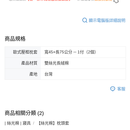
顯示電腦版詳細說明
商品規格
歐式壓框枕套
寬45×長75公分 ─ 1付（2個）
產品材質
雙絲光長絨棉
產地
台灣
客服
商品相關分類 (2)
| 絲光棉 | 寢具
【絲光棉】枕頭套