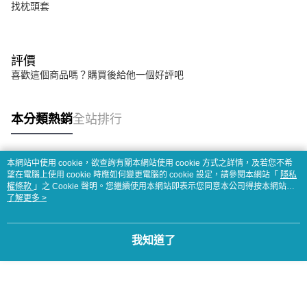
找枕頭套
評價
喜歡這個商品嗎？購買後給他一個好評吧
本分類熱銷
全站排行
本網站中使用 cookie，欲查詢有關本網站使用 cookie 方式之詳情，及若您不希
熱門標籤
望在電腦上使用 cookie 時應如何變更電腦的 cookie 設定，請參閱本網站「
隱私
權條款
」之 Cookie 聲明。您繼續使用本網站即表示您同意本公司得按本網站使
用條款之 Cookie 聲明使用 cookie。
了解更多 >
我知道了