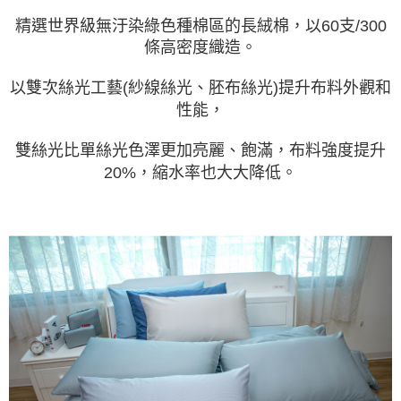
精選世界級無汙染綠色種棉區的長絨棉，以60支/300
條高密度織造。
以雙次絲光工藝(紗線絲光、胚布絲光)提升布料外觀和
性能，
雙絲光比單絲光色澤更加亮麗、飽滿，布料強度提升
20%，縮水率也大大降低。