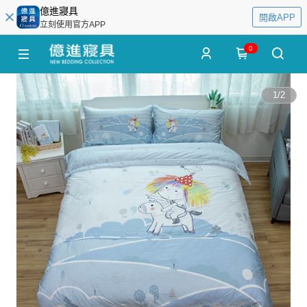
億進寢具
開啟APP
立刻使用官方APP
0
1
/
2