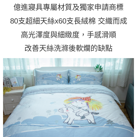
億進寢具專屬材質及獨家申請商標
80支超細天絲x60支長絨棉 交織而成
高光澤度與細緻度，手感滑順
改善天絲洗滌後軟爛的缺點