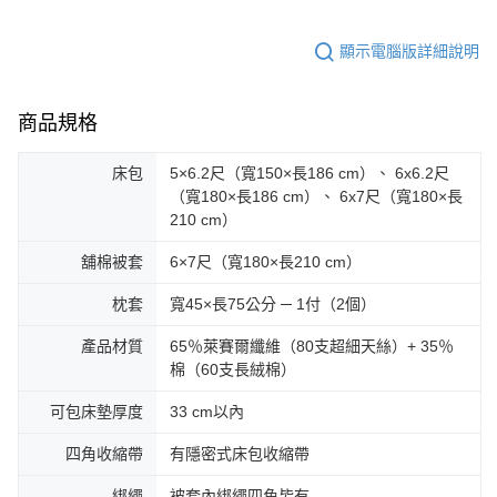
顯示電腦版詳細說明
商品規格
床包
5×6.2尺（寬150×長186 cm）、 6x6.2尺
（寬180×長186 cm）、 6x7尺（寬180×長
210 cm）
舖棉被套
6×7尺（寬180×長210 cm）
枕套
寬45×長75公分 ─ 1付（2個）
產品材質
65％萊賽爾纖維（80支超細天絲）+ 35％
棉（60支長絨棉）
可包床墊厚度
33 cm以內
四角收縮帶
有隱密式床包收縮帶
綁繩
被套內綁繩四角皆有