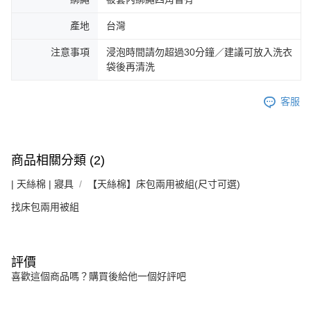
產地
台灣
注意事項
浸泡時間請勿超過30分鐘／建議可放入洗衣
袋後再清洗
客服
商品相關分類 (2)
| 天絲棉 | 寢具
【天絲棉】床包兩用被組(尺寸可選)
找床包兩用被組
評價
喜歡這個商品嗎？購買後給他一個好評吧