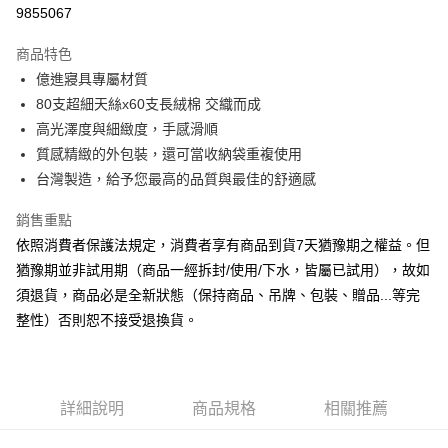
信用卡分期付款
9855067
3 期 0 利率 每期
NT$2,080
21家銀行
商品特色
6 期 0 利率 每期
NT$1,040
21家銀行
合作金庫商業銀行
第一商業銀行
億進寢具專屬材質
華南商業銀行
彰化商業銀行
合作金庫商業銀行
第一商業銀行
LINE Pay
80支超細天絲x60支長絨棉 交織而成
上海商業儲蓄銀行
台北富邦商業銀行
華南商業銀行
彰化商業銀行
國泰世華商業銀行
兆豐國際商業銀行
高光澤度與細緻度，手感滑順
Apple Pay
上海商業儲蓄銀行
台北富邦商業銀行
臺灣中小企業銀行
台中商業銀行
質感精緻的外包裝，還可當收納袋重複使用
國泰世華商業銀行
兆豐國際商業銀行
匯豐（台灣）商業銀行
華泰商業銀行
悠遊付
臺灣中小企業銀行
台中商業銀行
台灣製造，給予您最高的品質與最佳的舒適感
聯邦商業銀行
遠東國際商業銀行
匯豐（台灣）商業銀行
華泰商業銀行
Google Pay
元大商業銀行
永豐商業銀行
銷售重點
聯邦商業銀行
遠東國際商業銀行
玉山商業銀行
星展（台灣）商業銀行
元大商業銀行
永豐商業銀行
依照消費者保護法規定，消費者享有商品到貨7天猶豫期之權益。但
ATM付款
台新國際商業銀行
中國信託商業銀行
玉山商業銀行
星展（台灣）商業銀行
猶豫期並非試用期（商品一經拆封/使用/下水，皆屬已試用），故如
台灣樂天信用卡公司
台新國際商業銀行
中國信託商業銀行
須退貨，商品必是全新狀態（保持商品、吊牌、包裝、贈品...等完
運送方式
台灣樂天信用卡公司
整性）否則恕不接受退換貨。
非床墊商品，一般宅配
每筆NT$150，滿NT$2,000(含以上)免運費
付款後門市自取(待系統通知後才可取貨)
詳細說明
商品規格
相關推薦
每筆NT$150，滿NT$1,399(含以上)免運費