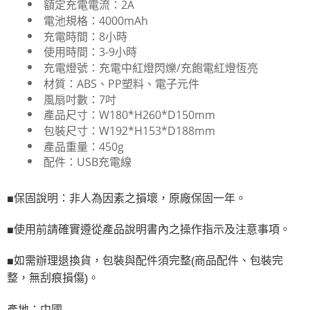
額定充電電流：2A
電池規格：4000mAh
充電時間：8小時
使用時間：3-9小時
充電燈號：充電中紅燈閃爍/充飽電紅燈恆亮
材質：ABS、PP塑料、電子元件
風扇吋數：7吋
產品尺寸：W180*H260*D150mm
包裝尺寸：W192*H153*D188mm
產品重量：450g
配件：USB充電線
保固說明：非人為因素之損壞，原廠保固一年。
■
使用前請確實遵從產品說明書內之操作指示及注意事項。
■
如需辦理退換貨，包裝與配件須完整
商品配件、包裝完
■
(
整，無刮痕損傷
。
)
產地：中國