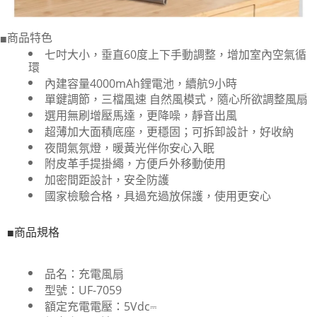
商品特色
■
七吋大小，垂直60度上下手動調整，增加室內空氣循
環
內建容量4000mAh鋰電池，續航9小時
單鍵調節，三檔風速 自然風模式，隨心所欲調整風扇
選用無刷增壓馬達，更降噪，靜音出風
超薄加大面積底座，更穩固；可拆卸設計，好收納
夜間氣氛燈，暖黃光伴你安心入眠
附皮革手提掛繩，方便戶外移動使用
加密間距設計，安全防護
國家檢驗合格，具過充過放保護，使用更安心
商品規格
■
品名：充電風扇
型號：UF-7059
額定充電電壓：5Vdc⎓