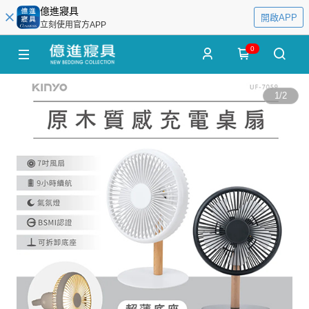
億進寢具
開啟APP
立刻使用官方APP
0
1
/
2