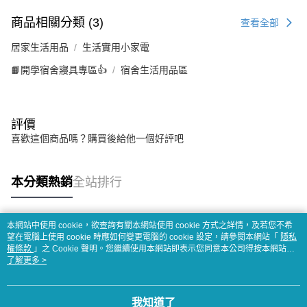
商品相關分類 (3)
查看全部
居家生活用品
生活實用小家電
📙開學宿舍寢具專區👍
宿舍生活用品區
評價
喜歡這個商品嗎？購買後給他一個好評吧
本分類熱銷
全站排行
本網站中使用 cookie，欲查詢有關本網站使用 cookie 方式之詳情，及若您不希
熱門標籤
望在電腦上使用 cookie 時應如何變更電腦的 cookie 設定，請參閱本網站「
隱私
權條款
」之 Cookie 聲明。您繼續使用本網站即表示您同意本公司得按本網站使
用條款之 Cookie 聲明使用 cookie。
了解更多 >
我知道了