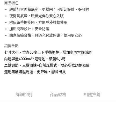
商品特色
6 期 0 利率 每期
NT$145
21家銀行
合作金庫商業銀行
第一商業銀行
超薄加大面積底座，更穩固；可拆卸設計，好收納
華南商業銀行
彰化商業銀行
合作金庫商業銀行
第一商業銀行
LINE Pay
夜間氣氛燈，暖黃光伴你安心入眠
上海商業儲蓄銀行
台北富邦商業銀行
華南商業銀行
彰化商業銀行
國泰世華商業銀行
兆豐國際商業銀行
附皮革手提掛繩，方便戶外移動使用
Apple Pay
上海商業儲蓄銀行
台北富邦商業銀行
臺灣中小企業銀行
台中商業銀行
加密間距設計，安全防護
國泰世華商業銀行
兆豐國際商業銀行
匯豐（台灣）商業銀行
華泰商業銀行
悠遊付
臺灣中小企業銀行
台中商業銀行
國家檢驗合格，具過充過放保護，使用更安心
聯邦商業銀行
遠東國際商業銀行
匯豐（台灣）商業銀行
華泰商業銀行
Google Pay
元大商業銀行
永豐商業銀行
銷售重點
聯邦商業銀行
遠東國際商業銀行
玉山商業銀行
星展（台灣）商業銀行
元大商業銀行
永豐商業銀行
七吋大小，垂直60度上下手動調整，增加室內空氣循環
ATM付款
台新國際商業銀行
中國信託商業銀行
玉山商業銀行
星展（台灣）商業銀行
內建容量4000mAh鋰電池，續航9小時
台灣樂天信用卡公司
台新國際商業銀行
中國信託商業銀行
單鍵調節，三檔風速+自然風模式，隨心所欲調整風扇
運送方式
台灣樂天信用卡公司
選用無刷增壓馬達，更降噪，靜音出風
非床墊商品，一般宅配
每筆NT$150，滿NT$2,000(含以上)免運費
付款後門市自取(待系統通知後才可取貨)
詳細說明
商品規格
相關推薦
每筆NT$150，滿NT$1,399(含以上)免運費