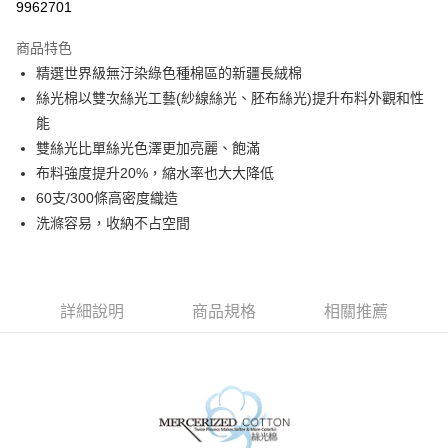
9962701
3 期 0 利率 每期
NT$260
21家銀行
商品特色
6 期 0 利率 每期
NT$130
21家銀行
合作金庫商業銀行
第一商業銀行
精選世界級無汙染綠色種棉區的新疆長絨棉
華南商業銀行
彰化商業銀行
合作金庫商業銀行
第一商業銀行
LINE Pay
絲光棉以雙次絲光工藝(紗線絲光、胚布絲光)提升布料外觀和性
上海商業儲蓄銀行
台北富邦商業銀行
華南商業銀行
彰化商業銀行
國泰世華商業銀行
兆豐國際商業銀行
能
Apple Pay
上海商業儲蓄銀行
台北富邦商業銀行
臺灣中小企業銀行
台中商業銀行
雙絲光比單絲光色澤更加亮麗、飽滿
國泰世華商業銀行
兆豐國際商業銀行
匯豐（台灣）商業銀行
華泰商業銀行
悠遊付
臺灣中小企業銀行
台中商業銀行
布料強度提升20%，縮水率也大大降低
聯邦商業銀行
遠東國際商業銀行
匯豐（台灣）商業銀行
華泰商業銀行
60支/300條高密度織造
Google Pay
元大商業銀行
永豐商業銀行
聯邦商業銀行
遠東國際商業銀行
洗滌容易，收納不占空間
玉山商業銀行
星展（台灣）商業銀行
元大商業銀行
永豐商業銀行
ATM付款
台新國際商業銀行
中國信託商業銀行
玉山商業銀行
星展（台灣）商業銀行
台灣樂天信用卡公司
台新國際商業銀行
中國信託商業銀行
運送方式
台灣樂天信用卡公司
詳細說明
商品規格
相關推薦
非床墊商品，一般宅配
每筆NT$150，滿NT$2,000(含以上)免運費
付款後門市自取(待系統通知後才可取貨)
每筆NT$150，滿NT$1,399(含以上)免運費