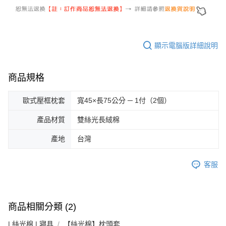
顯示電腦版詳細說明
商品規格
歐式壓框枕套
寬45×長75公分 ─ 1付（2個）
產品材質
雙絲光長絨棉
產地
台灣
客服
商品相關分類 (2)
| 絲光棉 | 寢具
【絲光棉】枕頭套