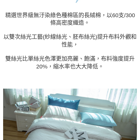
精選世界級無汙染綠色種棉區的長絨棉，以60支/300
條高密度織造。
以雙次絲光工藝(紗線絲光、胚布絲光)提升布料外觀和
性能，
雙絲光比單絲光色澤更加亮麗、飽滿，布料強度提升
20%，縮水率也大大降低。