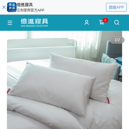
億進寢具
開啟APP
立刻使用官方APP
0
1
/
2