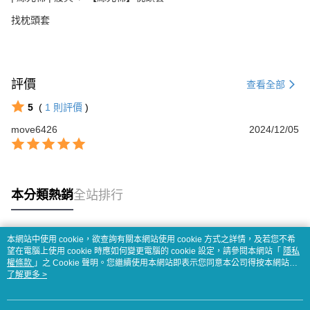
找枕頭套
評價
查看全部
5
(
1
則評價
)
move6426
2024/12/05
本分類熱銷
全站排行
本網站中使用 cookie，欲查詢有關本網站使用 cookie 方式之詳情，及若您不希
熱門標籤
望在電腦上使用 cookie 時應如何變更電腦的 cookie 設定，請參閱本網站「
隱私
權條款
」之 Cookie 聲明。您繼續使用本網站即表示您同意本公司得按本網站使
用條款之 Cookie 聲明使用 cookie。
了解更多 >